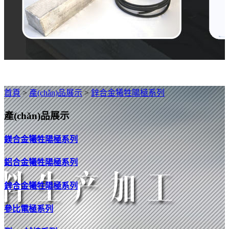
首頁
>
產(chǎn)品展示
>
鋅合金犧牲陽極系列
產(chǎn)品展示
鎂合金犧牲陽極系列
鋁合金犧牲陽極系列
鋅合金犧牲陽極系列
參比電極系列