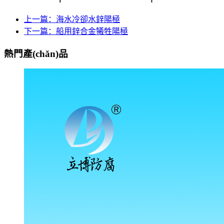
上一篇：海水冷卻水鋅陽極
下一篇：船用鋅合金犧牲陽極
熱門產(chǎn)品